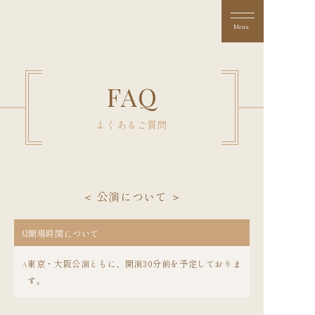
F
A
Q
よ
く
あ
る
ご
質
問
＜ 公演について ＞
Q
開場時間について
東京・大阪公演ともに、開演30分前を予定しておりま
A
す。