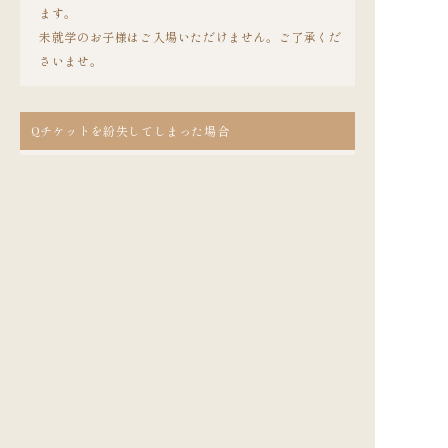
ます。
未就学のお子様はご入場いただけません。ご了承くだ
さいませ。
Q
チケットを紛失してしまった場合
下記お問い合わせ先までご連絡ください。
A
（原則、チケットをお持ちでない場合はご入場できま
せん。）
チケットに関するお問い合わせ
【東京公演】チケットスペース 03-3234-9999（10:00～
15:00＜休業日除く＞）
【大阪公演】キョードーインフォメーション 0570-
200-888（12:00〜17:00＊土日祝休）