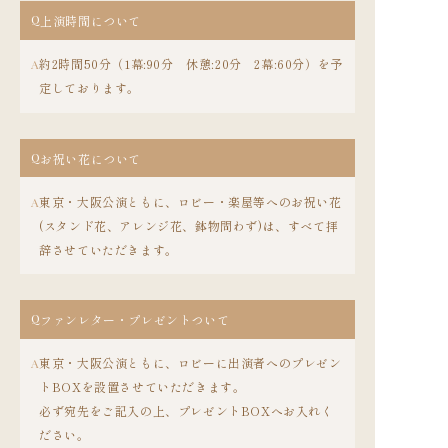
Q
上演時間について
約2時間50分（1幕:90分 休憩:20分 2幕:60分）を予
A
定しております。
Q
お祝い花について
東京・大阪公演ともに、ロビー・楽屋等へのお祝い花
A
(スタンド花、アレンジ花、鉢物問わず)は、すべて拝
辞させていただきます。
Q
ファンレター・プレゼントついて
東京・大阪公演ともに、ロビーに出演者へのプレゼン
A
トBOXを設置させていただきます。
必ず宛先をご記入の上、プレゼントBOXへお入れく
ださい。