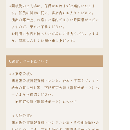
開演後のご入場は、係員がお席までご案内いたしま
A
す。係員の指示に従い、客席内にお入りください。
演出の都合上、お席にご案内できない時間帯がござい
ますので、予めご了承ください。
お時間に余裕を持ったご来場にご協力くださいますよ
う、何卒よろしくお願い申し上げます。
Q
鑑賞サポートについて
＜東京公演＞
A
簡易版公演情報資料・レンタル台本・字幕タブレット
端末の貸し出し等、下記東京公演《鑑賞サポート》ペ
ージよりご確認ください。
▶︎東京公演《鑑賞サポート》について
＜大阪公演＞
簡易版公演情報資料・レンタル台本・その他お問い合
わせについては、下記大阪公演《鑑賞サポート》ペー