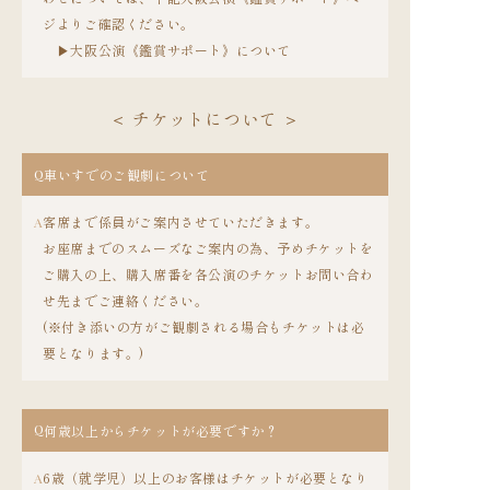
ジよりご確認ください。
▶︎大阪公演《鑑賞サポート》について
＜ チケットについて ＞
Q
車いすでのご観劇について
客席まで係員がご案内させていただきます。
A
お座席までのスムーズなご案内の為、予めチケットを
ご購入の上、購入席番を各公演のチケットお問い合わ
せ先までご連絡ください。
(※付き添いの方がご観劇される場合もチケットは必
要となります。)
Q
何歳以上からチケットが必要ですか？
6歳（就学児）以上のお客様はチケットが必要となり
A